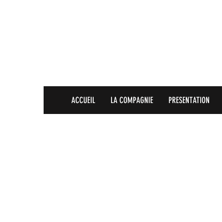
ACCUEIL
LA COMPAGNIE
PRESENTATION
CONDITIONS D’UTI
Conditions d’utilisatio
publié. Les conditions d
peuvent définir leurs 
matière d’information. 
par exemple, l’ajout de d
l’annulation, Les condit