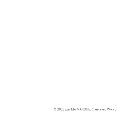
fonction des besoins d
vos obligations légale
de mieux comprendre qu
Cliquez ici
pour des info
MENTIONS LÉGALES
POLITIQUE
© 2023 par MA MARQUE. Créé avec
Wix.c